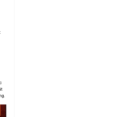
t
c
ặt
ng.