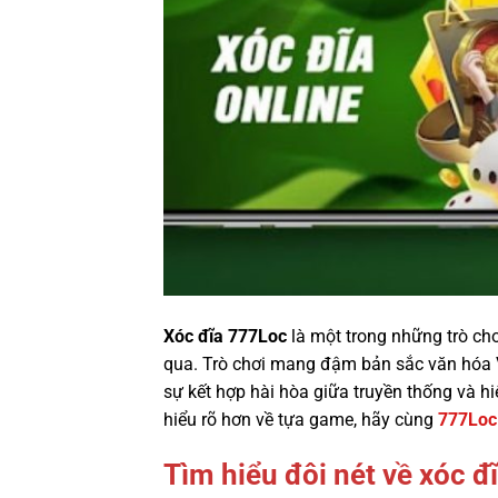
Xóc đĩa 777Loc
là một trong những trò chơ
qua. Trò chơi mang đậm bản sắc văn hóa Vi
sự kết hợp hài hòa giữa truyền thống và hi
hiểu rõ hơn về tựa game, hãy cùng
777Loc
Tìm hiểu đôi nét về xóc đ