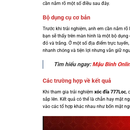
cần nắm rõ một số điều sau đây.
Bộ dụng cụ cơ bản
Trước khi trải nghiệm, anh em cần nắm rõ l
bạn sẽ thấy trên màn hình là một bộ dụng 
đỏ và trắng. Ở một số địa điểm trực tuyến
nhanh chóng và tiện lợi nhưng vẫn giữ ng
Tìm hiểu ngay:
Mậu Binh Onli
Các trường hợp về kết quả
Khi tham gia trải nghiệm
xóc đĩa 777Loc
,
sắp lên. Kết quả có thể là chẵn hay mặt n
vào các tổ hợp khác nhau như bốn mặt ngự