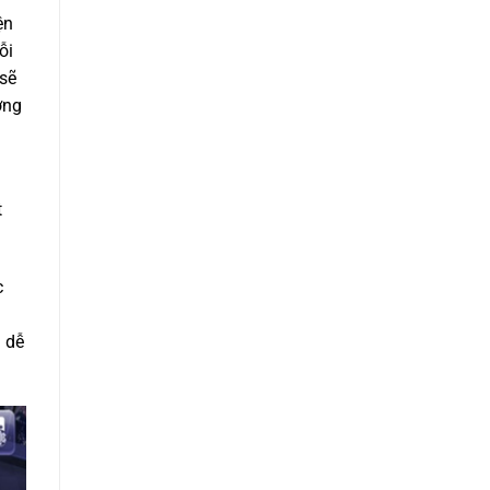
Lập
ện
Dàn
Chuẩn
ỗi
&
 sẽ
Kinh
Nghiệm
ởng
Thực
Chiến
t
c
n dễ