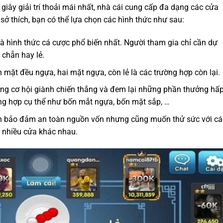
ây giải trí thoải mái nhất, nhà cái cung cấp đa dạng các cửa
sở thích, bạn có thể lựa chọn các hình thức như sau:
là hình thức cá cược phổ biến nhất. Người tham gia chỉ cần dự
chẵn hay lẻ.
 mặt đều ngựa, hai mặt ngựa, còn lẻ là các trường hợp còn lại.
ăng cơ hội giành chiến thắng và đem lại những phần thưởng hấ
ờng hợp cụ thể như bốn mắt ngựa, bốn mặt sắp, …
n bảo đảm an toàn nguồn vốn nhưng cũng muốn thử sức với cá
o nhiều cửa khác nhau.