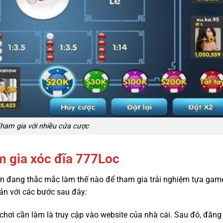
ham gia với nhiều cửa cược
m gia xóc đĩa 777Loc
ạn đang thắc mắc làm thế nào để tham gia trải nghiệm tựa gam
ản với các bước sau đây:
chơi cần làm là truy cập vào website của nhà cái. Sau đó, đăng