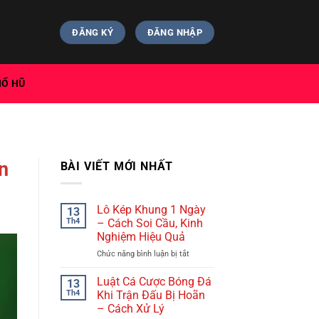
ĐĂNG KÝ
ĐĂNG NHẬP
NỔ HŨ
n
BÀI VIẾT MỚI NHẤT
Lô Kép Khung 1 Ngày
13
Th4
– Cách Soi Cầu, Kinh
Nghiệm Hiệu Quả
ở
Chức năng bình luận bị tắt
Lô
Kép
Luật Cá Cược Bóng Đá
13
Khung
Th4
Khi Trận Đấu Bị Hoãn
1
– Cách Xử Lý
Ngày