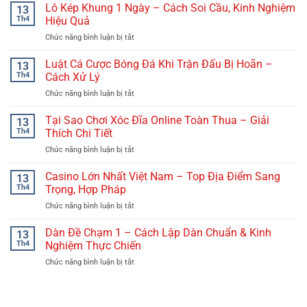
Lô Kép Khung 1 Ngày – Cách Soi Cầu, Kinh Nghiệm
13
Th4
Hiệu Quả
ở
Chức năng bình luận bị tắt
Lô
Kép
Luật Cá Cược Bóng Đá Khi Trận Đấu Bị Hoãn –
13
Khung
Th4
Cách Xử Lý
1
ở
Chức năng bình luận bị tắt
Ngày
Luật
–
Cá
Tại Sao Chơi Xóc Đĩa Online Toàn Thua – Giải
Cách
13
Cược
Soi
Th4
Thích Chi Tiết
Bóng
Cầu,
ở
Chức năng bình luận bị tắt
Đá
Kinh
Tại
Khi
Nghiệm
Sao
Casino Lớn Nhất Việt Nam – Top Địa Điểm Sang
Trận
13
Hiệu
Chơi
Đấu
Th4
Trọng, Hợp Pháp
Quả
Xóc
Bị
ở
Chức năng bình luận bị tắt
Đĩa
Hoãn
Casino
Online
–
Lớn
Dàn Đề Chạm 1 – Cách Lập Dàn Chuẩn & Kinh
Toàn
13
Cách
Nhất
Thua
Th4
Nghiệm Thực Chiến
Xử
Việt
–
Lý
ở
Chức năng bình luận bị tắt
Nam
Giải
Dàn
–
Thích
Đề
Top
Chi
Chạm
Địa
Tiết