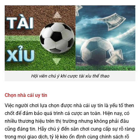
Hội viên chú ý khi cược tài xỉu thể thao
Chọn nhà cái uy tín
Việc người chơi lựa chọn được nhà cái uy tín là yếu tố then
chốt để đảm bảo quá trình cá cược an toàn. Hiện nay, có
nhiều thương hiệu trên thị trường nhưng không phải đâu
cũng đáng tin. Hãy chú ý đến sân chơi cung cấp sự rõ ràng
trong mọi giao dịch, tỷ lệ kèo ổn định cùng chính sách rõ