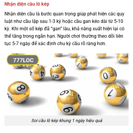
Nhận diện cầu lô kép
Nhận diện cầu là bước quan trọng giúp phát hiện các quy
luật như cầu lặp sau 1-3 kỳ hoặc cầu gan kéo dài từ 5-10
kỳ. Khi một số kép đã “gan” lâu, khả năng xuất hiện lại có
thể tăng trong ngắn hạn. Người chơi thường theo dõi liên
tục 5-7 ngày để xác định chu kỳ cầu rõ ràng hơn.
Soi cầu lô kép khung 1 ngày hiệu quả