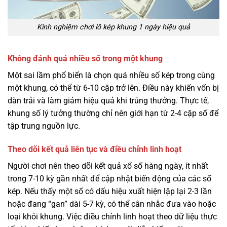
Kinh nghiệm chơi lô kép khung 1 ngày hiệu quả
Không đánh quá nhiều số trong một khung
Một sai lầm phổ biến là chọn quá nhiều số kép trong cùng
một khung, có thể từ 6-10 cặp trở lên. Điều này khiến vốn bị
dàn trải và làm giảm hiệu quả khi trúng thưởng. Thực tế,
khung số lý tưởng thường chỉ nên giới hạn từ 2-4 cặp số để
tập trung nguồn lực.
Theo dõi kết quả liên tục và điều chỉnh linh hoạt
Người chơi nên theo dõi kết quả xổ số hàng ngày, ít nhất
trong 7-10 kỳ gần nhất để cập nhật biến động của các số
kép. Nếu thấy một số có dấu hiệu xuất hiện lặp lại 2-3 lần
hoặc đang “gan” dài 5-7 kỳ, có thể cân nhắc đưa vào hoặc
loại khỏi khung. Việc điều chỉnh linh hoạt theo dữ liệu thực