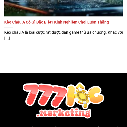
Kèo Châu Á Có Gì Đặc Biệt? Kinh Nghiệm Chơi Luôn Thắng
Kèo châu Á là loại cược rất được dân game thủ ưa chuộng. Khác với
[...]