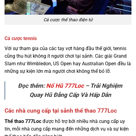
Cá cược thể thao điện tử
Cá cược tennis
Với sự tham gia của các tay vợt hàng đầu thế giới, tennis
cũng thu hút không ít người chơi tại sảnh. Các giải Grand
Slam như Wimbledon, US Open hay Australian Open đều là
những sự kiện lớn mà người chơi không thể bỏ lỡ.
Đọc thêm:
Nổ Hũ 777Loc
– Trải Nghiệm
Quay Hũ Đẳng Cấp Và Hấp Dẫn
Các nhà cung cấp tại sảnh thể thao 777Loc
Thể thao 777Loc
được hỗ trợ bởi nhiều nhà cung cấp uy
tín, mỗi nhà cung cấp mang đến những dịch vụ và sự kiện