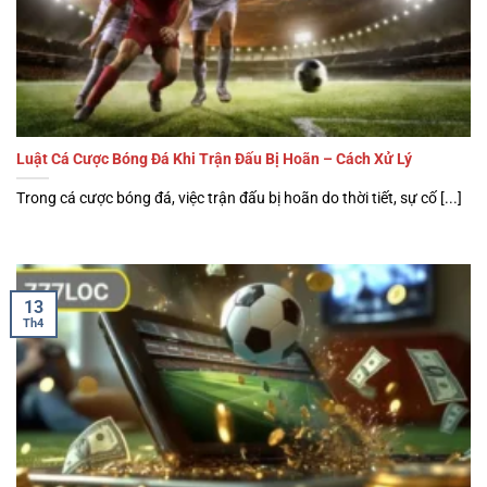
Luật Cá Cược Bóng Đá Khi Trận Đấu Bị Hoãn – Cách Xử Lý
Trong cá cược bóng đá, việc trận đấu bị hoãn do thời tiết, sự cố [...]
13
Th4