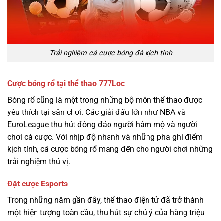
Trải nghiệm cá cược bóng đá kịch tính
Cược bóng rổ tại thể thao 777Loc
Bóng rổ cũng là một trong những bộ môn thể thao được
yêu thích tại sân chơi. Các giải đấu lớn như NBA và
EuroLeague thu hút đông đảo người hâm mộ và người
chơi cá cược. Với nhịp độ nhanh và những pha ghi điểm
kịch tính, cá cược bóng rổ mang đến cho người chơi những
trải nghiệm thú vị.
Đặt cược Esports
Trong những năm gần đây, thể thao điện tử đã trở thành
một hiện tượng toàn cầu, thu hút sự chú ý của hàng triệu