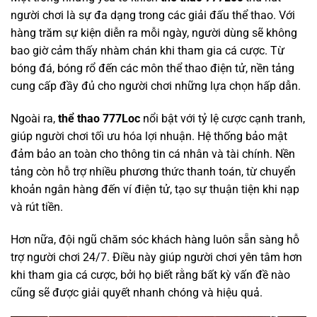
người chơi là sự đa dạng trong các giải đấu thể thao. Với
hàng trăm sự kiện diễn ra mỗi ngày, người dùng sẽ không
bao giờ cảm thấy nhàm chán khi tham gia cá cược. Từ
bóng đá, bóng rổ đến các môn thể thao điện tử, nền tảng
cung cấp đầy đủ cho người chơi những lựa chọn hấp dẫn.
Ngoài ra,
thể thao 777Loc
nổi bật với tỷ lệ cược cạnh tranh,
giúp người chơi tối ưu hóa lợi nhuận. Hệ thống bảo mật
đảm bảo an toàn cho thông tin cá nhân và tài chính. Nền
tảng còn hỗ trợ nhiều phương thức thanh toán, từ chuyển
khoản ngân hàng đến ví điện tử, tạo sự thuận tiện khi nạp
và rút tiền.
Hơn nữa, đội ngũ chăm sóc khách hàng luôn sẵn sàng hỗ
trợ người chơi 24/7. Điều này giúp người chơi yên tâm hơn
khi tham gia cá cược, bởi họ biết rằng bất kỳ vấn đề nào
cũng sẽ được giải quyết nhanh chóng và hiệu quả.