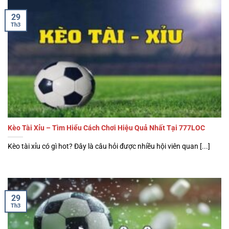
29
Th3
Kèo Tài Xỉu – Tìm Hiểu Cách Chơi Hiệu Quả Nhất Tại 777LOC
Kèo tài xỉu có gì hot? Đây là câu hỏi được nhiều hội viên quan [...]
29
Th3