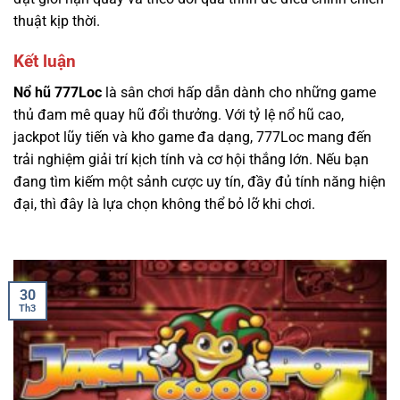
thuật kịp thời.
Kết luận
Nổ hũ 777Loc
là sân chơi hấp dẫn dành cho những game
thủ đam mê quay hũ đổi thưởng. Với tỷ lệ nổ hũ cao,
jackpot lũy tiến và kho game đa dạng, 777Loc mang đến
trải nghiệm giải trí kịch tính và cơ hội thắng lớn. Nếu bạn
đang tìm kiếm một sảnh cược uy tín, đầy đủ tính năng hiện
đại, thì đây là lựa chọn không thể bỏ lỡ khi chơi.
30
Th3