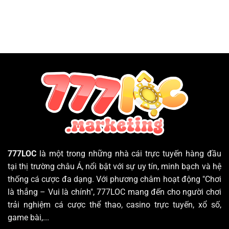
777LOC
là một trong những nhà cái trực tuyến hàng đầu
tại thị trường châu Á, nổi bật với sự uy tín, minh bạch và hệ
thống cá cược đa dạng. Với phương châm hoạt động "Chơi
là thắng – Vui là chính", 777LOC mang đến cho người chơi
trải nghiệm cá cược thể thao, casino trực tuyến, xổ số,
game bài,...