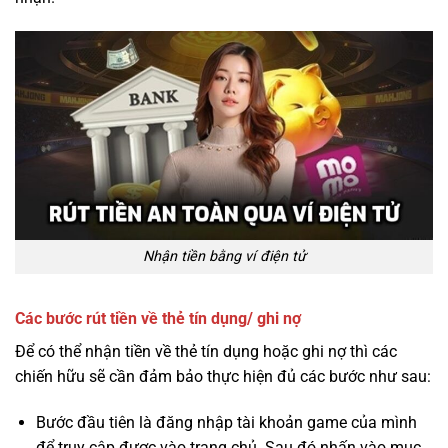
Nhận tiền bằng ví điện tử
Các bước rút tiền về thẻ tín dụng/ ghi nợ
Để có thể nhận tiền về thẻ tín dụng hoặc ghi nợ thì các
chiến hữu sẽ cần đảm bảo thực hiện đủ các bước như sau:
Bước đầu tiên là đăng nhập tài khoản game của mình
để truy cập được vào trang chủ. Sau đó nhấn vào mục