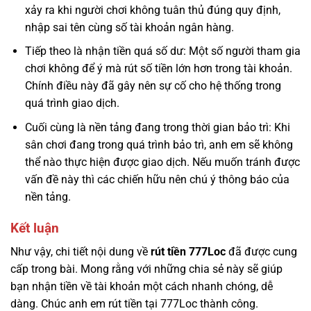
xảy ra khi người chơi không tuân thủ đúng quy định,
nhập sai tên cùng số tài khoản ngân hàng.
Tiếp theo là nhận tiền quá số dư: Một số người tham gia
chơi không để ý mà rút số tiền lớn hơn trong tài khoản.
Chính điều này đã gây nên sự cố cho hệ thống trong
quá trình giao dịch.
Cuối cùng là nền tảng đang trong thời gian bảo trì: Khi
sân chơi đang trong quá trình bảo trì, anh em sẽ không
thể nào thực hiện được giao dịch. Nếu muốn tránh được
vấn đề này thì các chiến hữu nên chú ý thông báo của
nền tảng.
Kết luận
Như vậy, chi tiết nội dung về
rút tiền 777Loc
đã được cung
cấp trong bài. Mong rằng với những chia sẻ này sẽ giúp
bạn nhận tiền về tài khoản một cách nhanh chóng, dễ
dàng. Chúc anh em rút tiền tại 777Loc thành công.