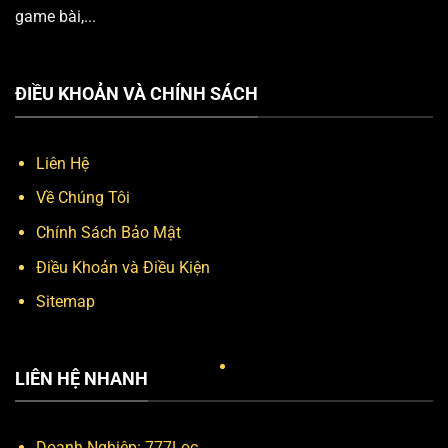
game bài,...
ĐIỀU KHOẢN VÀ CHÍNH SÁCH
Liên Hệ
Về Chúng Tôi
Chính Sách Bảo Mật
Điều Khoản và Điều Kiện
Sitemap
LIÊN HỆ NHANH
Doanh Nghiệp:
777Loc