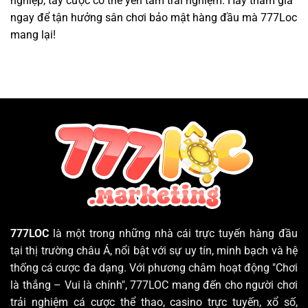
nghiệp, tay cược có thể yên tâm trải nghiệm. Hãy tham gia
ngay để tận hưởng sân chơi bảo mật hàng đầu mà 777Loc
mang lại!
777LOC
là một trong những nhà cái trực tuyến hàng đầu
tại thị trường châu Á, nổi bật với sự uy tín, minh bạch và hệ
thống cá cược đa dạng. Với phương châm hoạt động "Chơi
là thắng – Vui là chính", 777LOC mang đến cho người chơi
trải nghiệm cá cược thể thao, casino trực tuyến, xổ số,