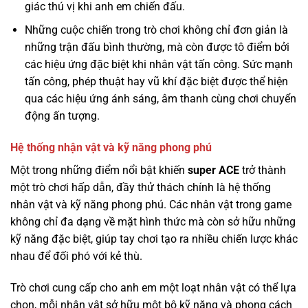
giác thú vị khi anh em chiến đấu.
Những cuộc chiến trong trò chơi không chỉ đơn giản là
những trận đấu bình thường, mà còn được tô điểm bởi
các hiệu ứng đặc biệt khi nhân vật tấn công. Sức mạnh
tấn công, phép thuật hay vũ khí đặc biệt được thể hiện
qua các hiệu ứng ánh sáng, âm thanh cùng chơi chuyển
động ấn tượng.
Hệ thống nhận vật và kỹ năng phong phú
Một trong những điểm nổi bật khiến
super ACE
trở thành
một trò chơi hấp dẫn, đầy thử thách chính là hệ thống
nhân vật và kỹ năng phong phú. Các nhân vật trong game
không chỉ đa dạng về mặt hình thức mà còn sở hữu những
kỹ năng đặc biệt, giúp tay chơi tạo ra nhiều chiến lược khác
nhau để đối phó với kẻ thù.
Trò chơi cung cấp cho anh em một loạt nhân vật có thể lựa
chọn, mỗi nhân vật sở hữu một bộ kỹ năng và phong cách