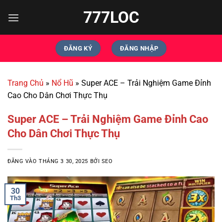
Bỏ
777LOC
qua
nội
dung
ĐĂNG KÝ
ĐĂNG NHẬP
Trang Chủ
»
Nổ Hũ
»
Super ACE – Trải Nghiệm Game Đỉnh
Cao Cho Dân Chơi Thực Thụ
Super ACE – Trải Nghiệm Game Đỉnh Cao
Cho Dân Chơi Thực Thụ
ĐĂNG VÀO
THÁNG 3 30, 2025
BỞI
SEO
30
Th3