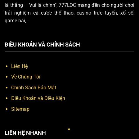
là thắng – Vui là chính", 777LOC mang đến cho người chơi
trải nghiệm cá cược thể thao, casino trực tuyến, xổ số,
game bài,...
ĐIỀU KHOẢN VÀ CHÍNH SÁCH
Liên Hệ
Về Chúng Tôi
Chính Sách Bảo Mật
Điều Khoản và Điều Kiện
Sitemap
LIÊN HỆ NHANH