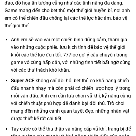
đáo, đồ họa ấn tượng cũng như các tính năng đa dạng.
Game mang đến cho bet thủ một thế giới huyền bí, nơi anh
em có thể chiến đấu chống lại các thế lực hắc ám, bảo vệ
thế giới thế.
Anh em sẽ vào vai một chiến binh dũng cảm, tham gia
vào những cuộc phiêu lưu kịch tính để bảo vệ thế giới
khỏi các thế lực đen tối. 777loc gợi ý câu chuyện trong
game vô cùng hấp dẫn, với những tình tiết bất ngờ cùng
với các thử thách khó khăn.
Super ACE
không chỉ đòi hỏi bet thủ có khả năng chiến
đấu nhanh nhạy mà còn phải có chiến lược hợp lý trong
mỗi ván đấu. Anh em cần lựa chọn vũ khí, kỹ năng cùng
với chiến thuật phù hợp để đánh bại đối thủ. Trò chơi
mang đến những cảnh quan tuyệt đẹp, những nhân vật
được thiết kế rất chi tiết.
Tay cược có thể thu thập và nâng cấp vũ khí, trang bị để