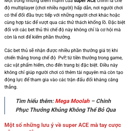
Một trong những điểm mạnh của
super ACE
chính là chế
độ multiplayer (chơi nhiều người) hấp dẫn, nơi người chơi
có thể đối đầu trực tiếp với những người chơi khác hoặc
cùng hợp tác để vượt qua các thử thách khổng lồ. Đặc biệt
đối với các bet thủ thì chế độ này không chỉ là cơ hội mà
còn là nơi để kiếm phần thưởng.
Các bet thủ sẽ nhận được nhiều phần thưởng giá trị khi
chiến thắng trong chế độ PvP, từ tiền thưởng trong game,
các vật phẩm hiếm, cho đến trang bị đặc biệt. Điều này
không chỉ giúp người chơi có thêm tài nguyên mà còn tạo
động lực để tham gia vào các trận đấu đối kháng căng
thẳng.
Tìm hiểu thêm:
Mega Moolah
– Chinh
Phục Thưởng Khủng Không Thể Bỏ Qua
Một số những lưu ý về super ACE mà tay cược