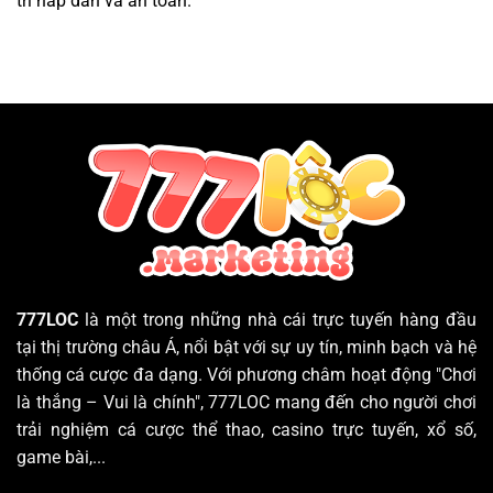
trí hấp dẫn và an toàn.
777LOC
là một trong những nhà cái trực tuyến hàng đầu
tại thị trường châu Á, nổi bật với sự uy tín, minh bạch và hệ
thống cá cược đa dạng. Với phương châm hoạt động "Chơi
là thắng – Vui là chính", 777LOC mang đến cho người chơi
trải nghiệm cá cược thể thao, casino trực tuyến, xổ số,
game bài,...