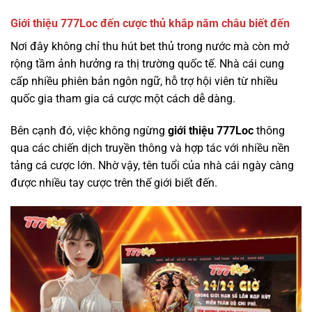
Giới thiệu 777Loc đến cược thủ khắp năm châu biết đến
Nơi đây không chỉ thu hút bet thủ trong nước mà còn mở
rộng tầm ảnh hưởng ra thị trường quốc tế. Nhà cái cung
cấp nhiều phiên bản ngôn ngữ, hỗ trợ hội viên từ nhiều
quốc gia tham gia cá cược một cách dễ dàng.
Bên cạnh đó, việc không ngừng
giới thiệu 777Loc
thông
qua các chiến dịch truyền thông và hợp tác với nhiều nền
tảng cá cược lớn. Nhờ vậy, tên tuổi của nhà cái ngày càng
được nhiều tay cược trên thế giới biết đến.