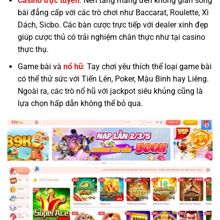
Casino trực tuyến
: Nền tảng mang đến không gian sòng
bài đẳng cấp với các trò chơi như Baccarat, Roulette, Xì
Dách, Sicbo. Các bàn cược trực tiếp với dealer xinh đẹp
giúp cược thủ có trải nghiệm chân thực như tại casino
thực thụ.
Game bài và
nổ hũ
: Tay chơi yêu thích thể loại game bài
có thể thử sức với Tiến Lên, Poker, Mậu Binh hay Liêng.
Ngoài ra, các trò nổ hũ với jackpot siêu khủng cũng là
lựa chọn hấp dẫn không thể bỏ qua.